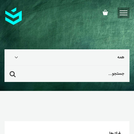
فیلترها