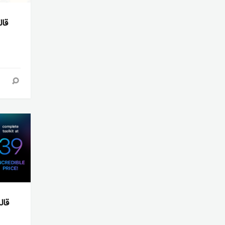
قا
قال