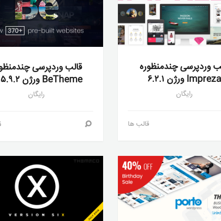
ب وردپرسی چندمنظوره
قالب وردپرسی چندمنظو
Imprez ورژن ۶.۲.۱
BeTheme ورژن ۲۱.۵.۹.۲
رایگان
رایگان
قالب ها
ق