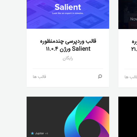
قالب وردپرسی چندمنظوره
ره
Salient ورژن ۱۱.۰.۴
رایگان
قالب ها
الب ها