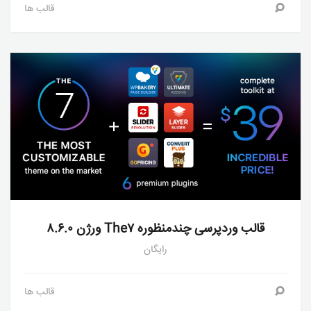
قالب ها
قالب وردپرسی چندمنظوره The۷ ورژن ۸.۶.۰
رایگان
قالب ها