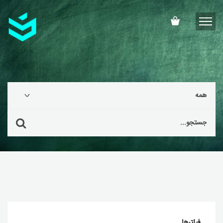
فیلترها