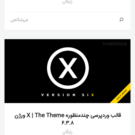
رایگان
فروشگاهی
قالب وردپرسی چندمنظوره X | The Theme ورژن
۶.۳.۸
رایگان