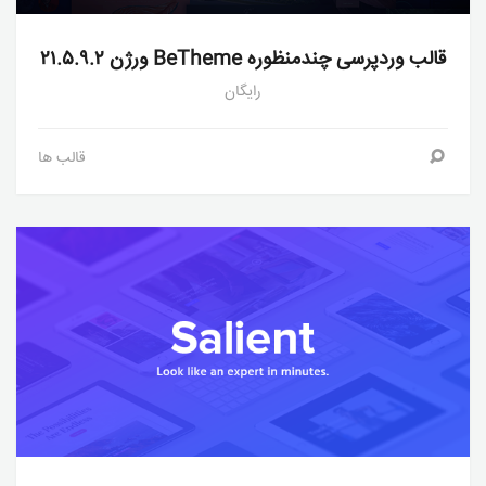
قالب وردپرسی چندمنظوره BeTheme ورژن ۲۱.۵.۹.۲
رایگان
قالب ها