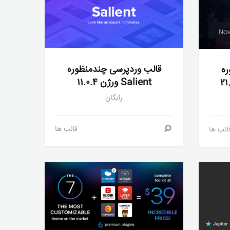
قالب وردپرسی چندمنظوره
ره
Salient ورژن ۱۱.۰.۴
رایگان
قالب ها
الب ها