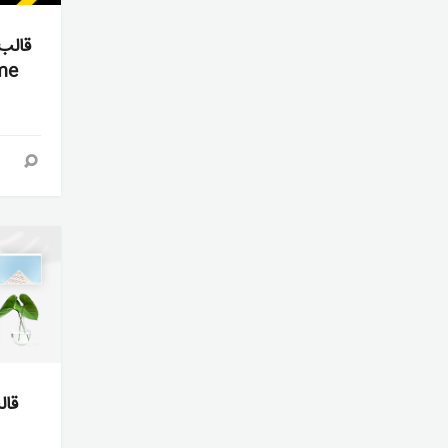
heme
قال