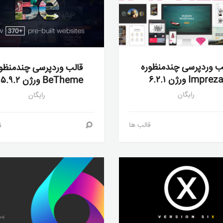
ب وردپرسی چندمنظوره
قالب وردپرسی چندمنظو
Imprez ورژن ۶.۲.۱
BeTheme ورژن ۲۱.۵.۹.۲
رایگان
رایگان
قالب ها
ق