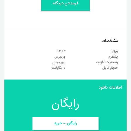
مشخصات
ورژن
۶.۲.۲۳
پلتفرم
وردپرس
وضعیت افزونه
اوریجینال
حجم فایل
۷ مگابایت
اطلاعات دانلود
رایگان
رایگان – خرید