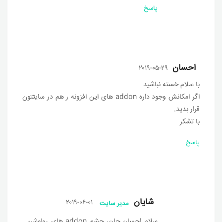
پاسخ
احسان
۲۰۱۹-۰۵-۲۹
با سلام خسته نباشید
اگر امکانش وجود داره addon های این افزونه ر هم در سایتتون
قرار بدید.
با تشکر
پاسخ
شایان
۲۰۱۹-۰۶-۰۱
مدیر سایت
سلام احسان جان، چشم addon های رولوشن