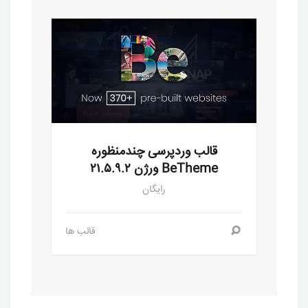
قالب وردپرسی چندمنظوره
BeTheme ورژن ۲۱.۵.۹.۲
رایگان
قالب ها