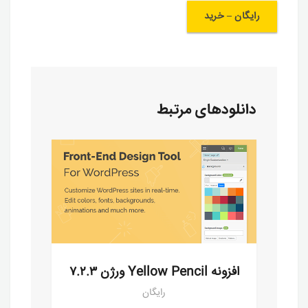
رایگان – خرید
دانلودهای مرتبط
افزونه Yellow Pencil ورژن ۷.۲.۳
رایگان