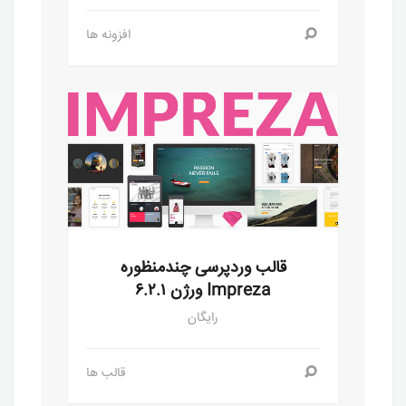
افزونه ها
قالب وردپرسی چندمنظوره
Impreza ورژن ۶.۲.۱
رایگان
قالب ها